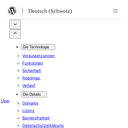
Zum
Deutsch (Schweiz)
Inhalt
springen
Die Technologie
Voraussetzungen
Funktionen
Sicherheit
Roadmap
Verlauf
Die Details
Über
Domains
Lizenz
Barrierefreiheit
Datenschutzerklärung