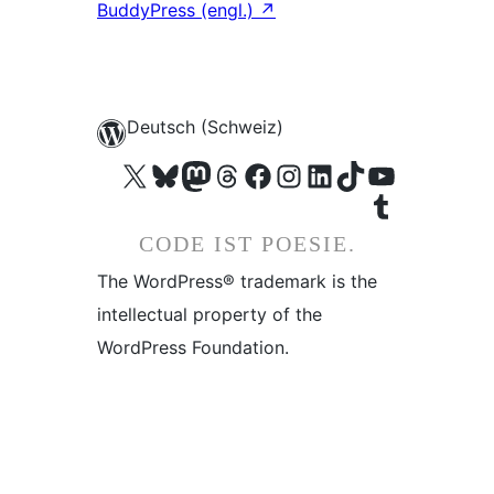
BuddyPress (engl.)
↗
Deutsch (Schweiz)
Das X-Konto (früher Twitter) von WordPress.org besuchen
Das Bluesky-Konto von WordPress.org besuchen
Das Mastodon-Konto von WordPress.org besuchen
Das Threads-Konto von WordPress.org besuchen
Die Facebook-Seite von WordPress.org besuchen
Das Instagram-Konto von WordPress.org besuchen
Das LinkedIn-Konto von WordPress.org besuchen
Das TikTok-Konto von WordPress.org besuchen
Den YouTube-Kanal von WordPress.org besuchen
Das Tumblr-Konto von WordPress.org besuchen
CODE IST POESIE.
The WordPress® trademark is the
intellectual property of the
WordPress Foundation.