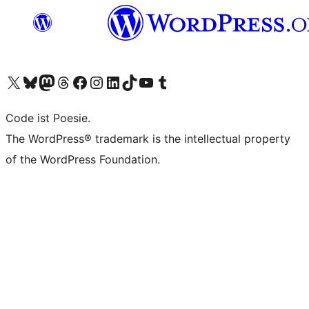
Das X-Konto (früher Twitter) von WordPress.org besuchen
Das Bluesky-Konto von WordPress.org besuchen
Das Mastodon-Konto von WordPress.org besuchen
Das Threads-Konto von WordPress.org besuchen
Die Facebook-Seite von WordPress.org besuchen
Das Instagram-Konto von WordPress.org besuchen
Das LinkedIn-Konto von WordPress.org besuchen
Das TikTok-Konto von WordPress.org besuchen
Den YouTube-Kanal von WordPress.org besuchen
Das Tumblr-Konto von WordPress.org besuchen
Code ist Poesie.
The WordPress® trademark is the intellectual property
of the WordPress Foundation.