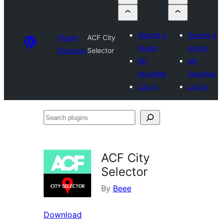
Submit a
Submit a
Plugin
ACF City
plugin
plugin
Directory
Selector
My
My
favorites
favorites
Log in
Log in
Search
plugins
ACF City
Selector
By
Beee
Download