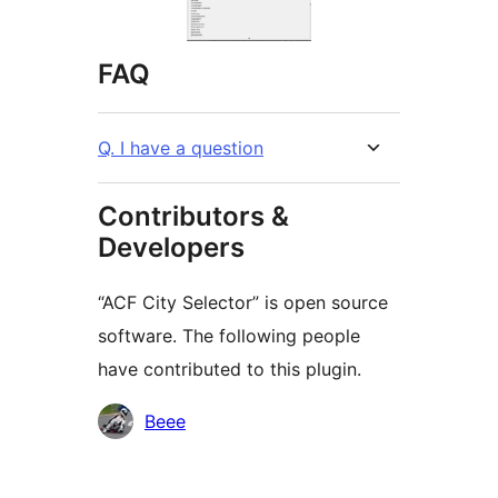
FAQ
Q. I have a question
Contributors &
Developers
“ACF City Selector” is open source
software. The following people
have contributed to this plugin.
Contributors
Beee
Meta