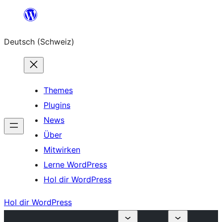
Zum
Inhalt
Deutsch (Schweiz)
springen
Themes
Plugins
News
Über
Mitwirken
Lerne WordPress
Hol dir WordPress
Hol dir WordPress