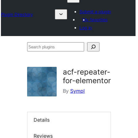
Submit a plugin
Plugin Directory
My favorites
Log in
Search
plugins
acf-repeater-
for-elementor
By
Sympl
Details
Reviews