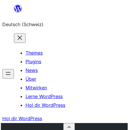
Zum
Inhalt
Deutsch (Schweiz)
springen
Themes
Plugins
News
Über
Mitwirken
Lerne WordPress
Hol dir WordPress
Hol dir WordPress