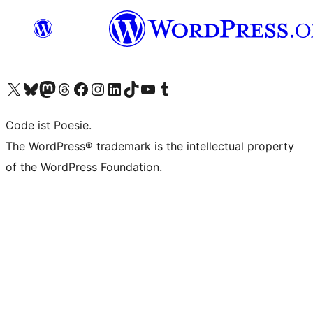
Das X-Konto (früher Twitter) von WordPress.org besuchen
Das Bluesky-Konto von WordPress.org besuchen
Das Mastodon-Konto von WordPress.org besuchen
Das Threads-Konto von WordPress.org besuchen
Die Facebook-Seite von WordPress.org besuchen
Das Instagram-Konto von WordPress.org besuchen
Das LinkedIn-Konto von WordPress.org besuchen
Das TikTok-Konto von WordPress.org besuchen
Den YouTube-Kanal von WordPress.org besuchen
Das Tumblr-Konto von WordPress.org besuchen
Code ist Poesie.
The WordPress® trademark is the intellectual property
of the WordPress Foundation.