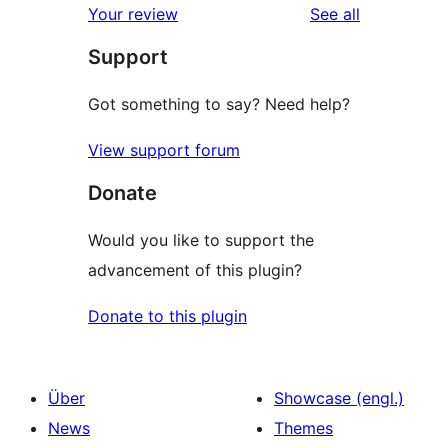
reviews
Your review
See all
Rezensionen
Sterne-
Support
Rezensionen
Got something to say? Need help?
View support forum
Donate
Would you like to support the
advancement of this plugin?
Donate to this plugin
Über
Showcase (engl.)
News
Themes