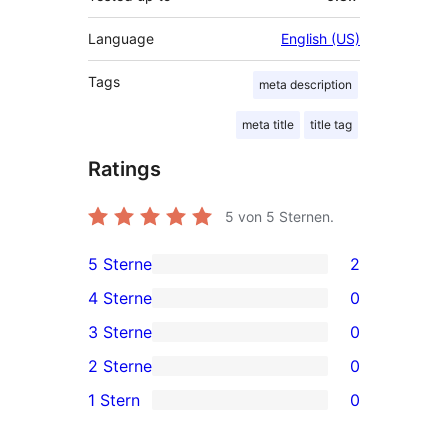
Language
English (US)
Tags
meta description
meta title
title tag
Ratings
5
von 5 Sternen.
5 Sterne
2
2
4 Sterne
0
5-
0
3 Sterne
0
Sterne-
4-
0
2 Sterne
0
Rezensionen
Sterne-
3-
0
1 Stern
0
Rezensionen
Sterne-
2-
0
Rezensionen
Sterne-
1-