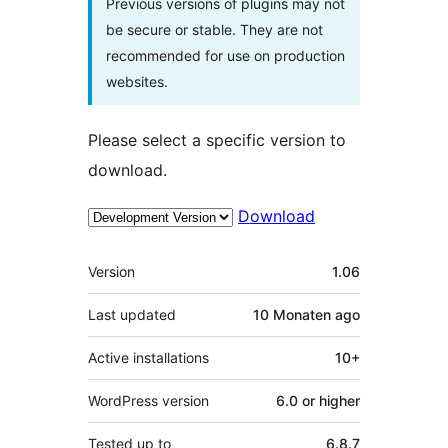
Previous versions of plugins may not
be secure or stable. They are not
recommended for use on production
websites.
Please select a specific version to
download.
Download
Meta
Version
1.06
Last updated
10 Monaten
ago
Active installations
10+
WordPress version
6.0 or higher
Tested up to
6.8.7