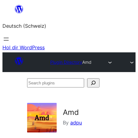
Zum
Inhalt
Deutsch (Schweiz)
springen
Hol dir WordPress
Plugin Directory
Amd
Search
plugins
Amd
By
adpu