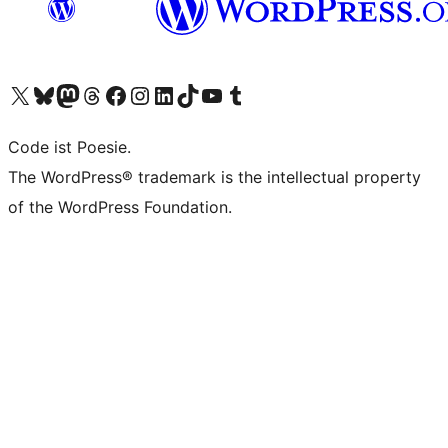
Das X-Konto (früher Twitter) von WordPress.org besuchen
Das Bluesky-Konto von WordPress.org besuchen
Das Mastodon-Konto von WordPress.org besuchen
Das Threads-Konto von WordPress.org besuchen
Die Facebook-Seite von WordPress.org besuchen
Das Instagram-Konto von WordPress.org besuchen
Das LinkedIn-Konto von WordPress.org besuchen
Das TikTok-Konto von WordPress.org besuchen
Den YouTube-Kanal von WordPress.org besuchen
Das Tumblr-Konto von WordPress.org besuchen
Code ist Poesie.
The WordPress® trademark is the intellectual property
of the WordPress Foundation.