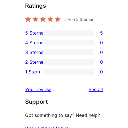
Ratings
5
von 5 Sternen.
5 Sterne
5
5
4 Sterne
0
5-
0
3 Sterne
0
Sterne-
4-
0
2 Sterne
0
Rezensionen
Sterne-
3-
0
1 Stern
0
Rezensionen
Sterne-
2-
0
Rezensionen
Sterne-
1-
reviews
Your review
See all
Rezensionen
Sterne-
Support
Rezensionen
Got something to say? Need help?