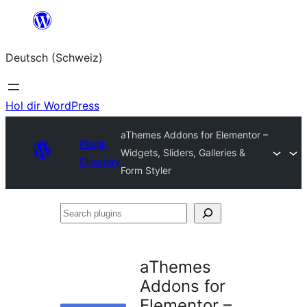
Zum
Inhalt
Deutsch (Schweiz)
springen
Hol dir WordPress
aThemes Addons for Elementor –
Plugin
Widgets, Sliders, Galleries &
Directory
Form Styler
Search
plugins
aThemes
Addons for
Elementor –