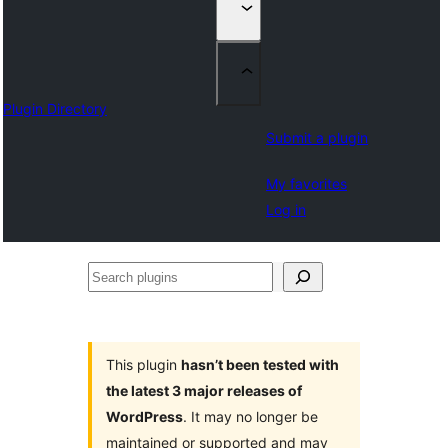
Plugin Directory
Submit a plugin
My favorites
Log in
Search
plugins
This plugin
hasn’t been tested with
the latest 3 major releases of
WordPress
. It may no longer be
maintained or supported and may