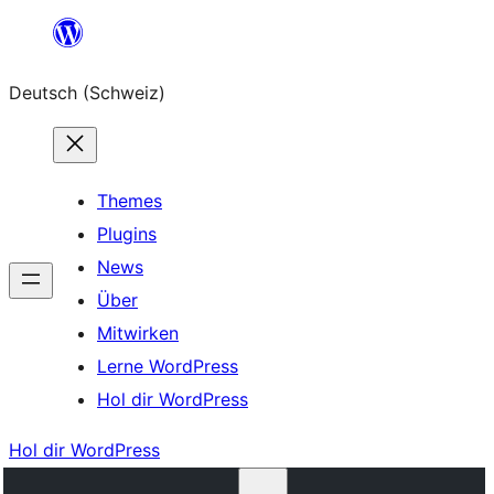
Zum
Inhalt
Deutsch (Schweiz)
springen
Themes
Plugins
News
Über
Mitwirken
Lerne WordPress
Hol dir WordPress
Hol dir WordPress