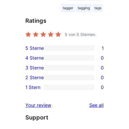
tagger
tagging
tags
Ratings
5
von 5 Sternen.
5 Sterne
1
1
4 Sterne
0
5-
0
3 Sterne
0
Sterne-
4-
0
2 Sterne
0
Rezension
Sterne-
3-
0
1 Stern
0
Rezensionen
Sterne-
2-
0
Rezensionen
Sterne-
1-
reviews
Your review
See all
Rezensionen
Sterne-
Support
Rezensionen