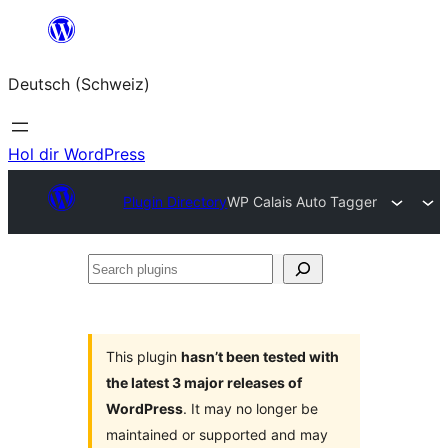
Zum
Inhalt
Deutsch (Schweiz)
springen
Hol dir WordPress
Plugin Directory
WP Calais Auto Tagger
Search
plugins
This plugin
hasn’t been tested with
the latest 3 major releases of
WordPress
. It may no longer be
maintained or supported and may