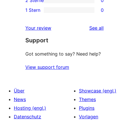
2 Sterne
0
Rezensionen
Sterne-
3-
0
1 Stern
0
Rezensionen
Sterne-
2-
0
Rezensionen
Sterne-
1-
reviews
Your review
See all
Rezensionen
Sterne-
Support
Rezensionen
Got something to say? Need help?
View support forum
Über
Showcase (engl.)
News
Themes
Hosting (engl.)
Plugins
Datenschutz
Vorlagen