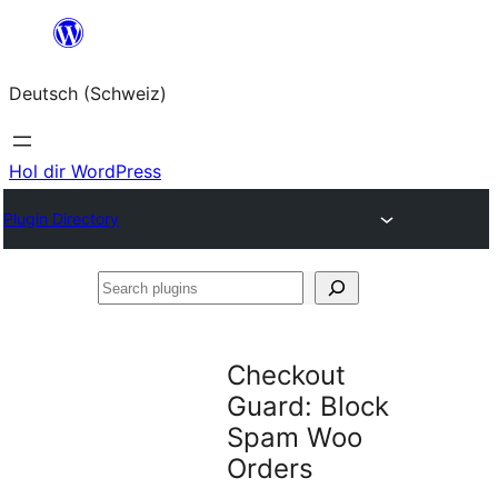
Zum
Inhalt
Deutsch (Schweiz)
springen
Hol dir WordPress
Plugin Directory
Search
plugins
Checkout
Guard: Block
Spam Woo
Orders