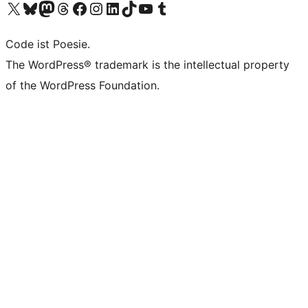
Das X-Konto (früher Twitter) von WordPress.org besuchen
Das Bluesky-Konto von WordPress.org besuchen
Das Mastodon-Konto von WordPress.org besuchen
Das Threads-Konto von WordPress.org besuchen
Die Facebook-Seite von WordPress.org besuchen
Das Instagram-Konto von WordPress.org besuchen
Das LinkedIn-Konto von WordPress.org besuchen
Das TikTok-Konto von WordPress.org besuchen
Den YouTube-Kanal von WordPress.org besuchen
Das Tumblr-Konto von WordPress.org besuchen
Code ist Poesie.
The WordPress® trademark is the intellectual property
of the WordPress Foundation.