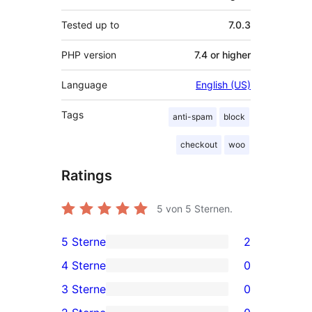
Tested up to
7.0.3
PHP version
7.4 or higher
Language
English (US)
Tags
anti-spam
block
checkout
woo
Ratings
5
von 5 Sternen.
5 Sterne
2
2
4 Sterne
0
5-
0
3 Sterne
0
Sterne-
4-
0