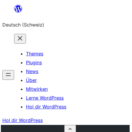
Zum
Inhalt
Deutsch (Schweiz)
springen
Themes
Plugins
News
Über
Mitwirken
Lerne WordPress
Hol dir WordPress
Hol dir WordPress