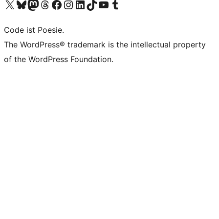
Das X-Konto (früher Twitter) von WordPress.org besuchen
Das Bluesky-Konto von WordPress.org besuchen
Das Mastodon-Konto von WordPress.org besuchen
Das Threads-Konto von WordPress.org besuchen
Die Facebook-Seite von WordPress.org besuchen
Das Instagram-Konto von WordPress.org besuchen
Das LinkedIn-Konto von WordPress.org besuchen
Das TikTok-Konto von WordPress.org besuchen
Den YouTube-Kanal von WordPress.org besuchen
Das Tumblr-Konto von WordPress.org besuchen
Code ist Poesie.
The WordPress® trademark is the intellectual property
of the WordPress Foundation.