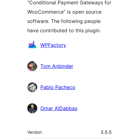
“Conditional Payment Gateways for
WooCommerce” is open source
software. The following people
have contributed to this plugin.
Contributors
WPFactory
Tom Anbinder
Pablo Pacheco
Omar AlDabbas
Meta
Version
2.5.5