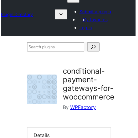
Submit a plugin
Plugin Directory
My favorites
Log in
Search
plugins
conditional-
payment-
gateways-for-
woocommerce
By
WPFactory
Details