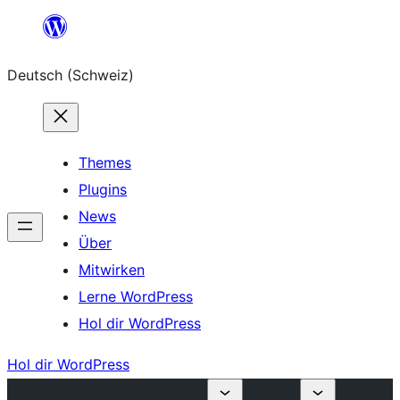
Zum
Inhalt
Deutsch (Schweiz)
springen
Themes
Plugins
News
Über
Mitwirken
Lerne WordPress
Hol dir WordPress
Hol dir WordPress