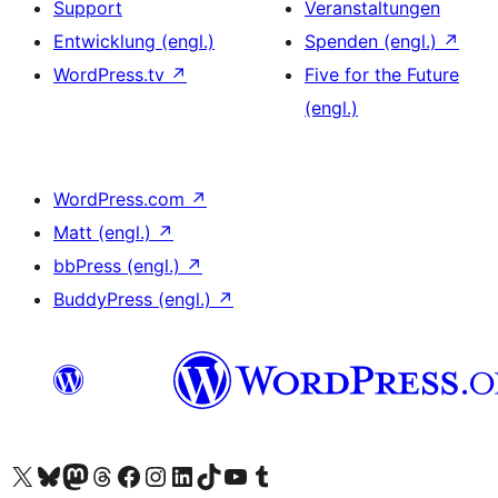
Support
Veranstaltungen
Entwicklung (engl.)
Spenden (engl.)
↗
WordPress.tv
↗
Five for the Future
(engl.)
WordPress.com
↗
Matt (engl.)
↗
bbPress (engl.)
↗
BuddyPress (engl.)
↗
Das X-Konto (früher Twitter) von WordPress.org besuchen
Das Bluesky-Konto von WordPress.org besuchen
Das Mastodon-Konto von WordPress.org besuchen
Das Threads-Konto von WordPress.org besuchen
Die Facebook-Seite von WordPress.org besuchen
Das Instagram-Konto von WordPress.org besuchen
Das LinkedIn-Konto von WordPress.org besuchen
Das TikTok-Konto von WordPress.org besuchen
Den YouTube-Kanal von WordPress.org besuchen
Das Tumblr-Konto von WordPress.org besuchen