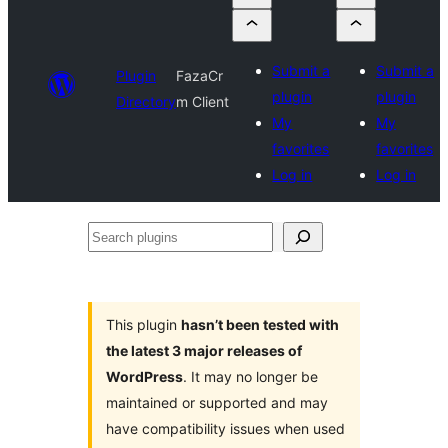
Submit a
Submit a
Plugin
FazaCr
plugin
plugin
Directory
m Client
My
My
favorites
favorites
Log in
Log in
Search
plugins
This plugin
hasn’t been tested with
the latest 3 major releases of
WordPress
. It may no longer be
maintained or supported and may
have compatibility issues when used