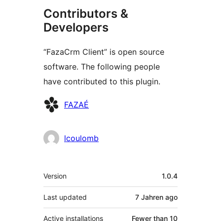
Contributors &
Developers
“FazaCrm Client” is open source
software. The following people
have contributed to this plugin.
Contributors
FAZAÉ
lcoulomb
Meta
Version
1.0.4
Last updated
7 Jahren
ago
Active installations
Fewer than 10