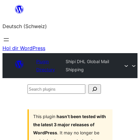
Zum
Inhalt
Deutsch (Schweiz)
springen
Hol dir WordPress
Plugin
Shipi DHL Global Mail
Directory
Shipping
Search
plugins
This plugin
hasn’t been tested with
the latest 3 major releases of
WordPress
. It may no longer be