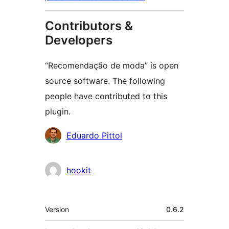
Contributors &
Developers
“Recomendação de moda” is open
source software. The following
people have contributed to this
plugin.
Contributors
Eduardo Pittol
hookit
Meta
Version
0.6.2