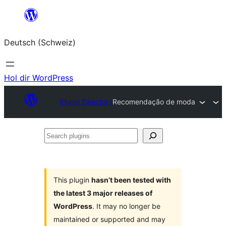
Zum
Inhalt
Deutsch (Schweiz)
springen
Hol dir WordPress
Plugin Directory
Recomendação de moda
Search
plugins
This plugin
hasn’t been tested with
the latest 3 major releases of
WordPress
. It may no longer be
maintained or supported and may