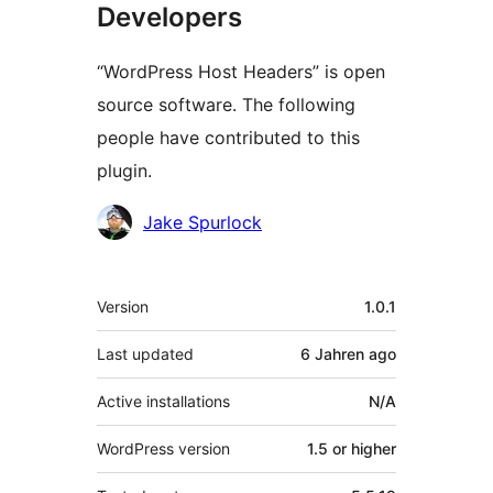
Developers
“WordPress Host Headers” is open
source software. The following
people have contributed to this
plugin.
Contributors
Jake Spurlock
Meta
Version
1.0.1
Last updated
6 Jahren
ago
Active installations
N/A
WordPress version
1.5 or higher