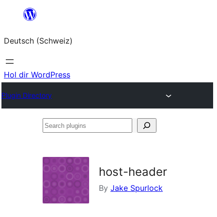
Zum
Inhalt
Deutsch (Schweiz)
springen
Hol dir WordPress
Plugin Directory
Search
plugins
host-header
By
Jake Spurlock