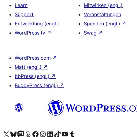
Learn
Mitwirken (engl.)
Support
Veranstaltungen
Entwicklung (engl.)
Spenden (engl.)
↗
WordPress.tv
↗
Swag
↗
WordPress.com
↗
Matt (engl.)
↗
bbPress (engl.)
↗
BuddyPress (engl.)
↗
Das X-Konto (früher Twitter) von WordPress.org besuchen
Das Bluesky-Konto von WordPress.org besuchen
Das Mastodon-Konto von WordPress.org besuchen
Das Threads-Konto von WordPress.org besuchen
Die Facebook-Seite von WordPress.org besuchen
Das Instagram-Konto von WordPress.org besuchen
Das LinkedIn-Konto von WordPress.org besuchen
Das TikTok-Konto von WordPress.org besuchen
Den YouTube-Kanal von WordPress.org besuchen
Das Tumblr-Konto von WordPress.org besuchen