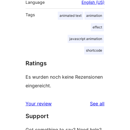
Language
English (US)
Tags
animated text
animation
effect
javascript animation
shortcode
Ratings
Es wurden noch keine Rezensionen
eingereicht.
reviews
Your review
See all
Support
Got something to say? Need help?