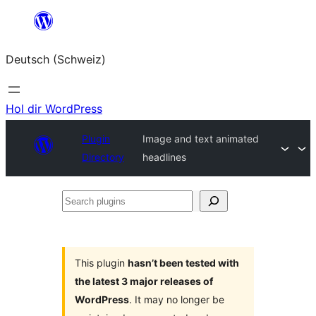
Zum
Inhalt
Deutsch (Schweiz)
springen
Hol dir WordPress
Plugin
Image and text animated
Directory
headlines
Search
plugins
This plugin
hasn’t been tested with
the latest 3 major releases of
WordPress
. It may no longer be