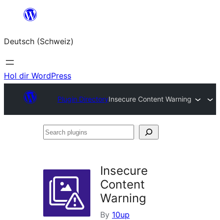
Zum
Inhalt
Deutsch (Schweiz)
springen
Hol dir WordPress
Plugin Directory
Insecure Content Warning
Search
plugins
Insecure
Content
Warning
By
10up