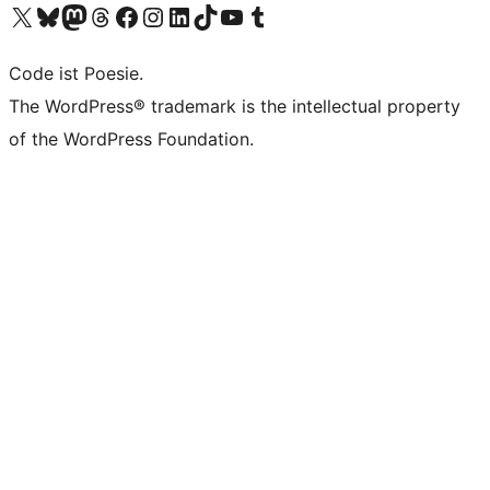
Das X-Konto (früher Twitter) von WordPress.org besuchen
Das Bluesky-Konto von WordPress.org besuchen
Das Mastodon-Konto von WordPress.org besuchen
Das Threads-Konto von WordPress.org besuchen
Die Facebook-Seite von WordPress.org besuchen
Das Instagram-Konto von WordPress.org besuchen
Das LinkedIn-Konto von WordPress.org besuchen
Das TikTok-Konto von WordPress.org besuchen
Den YouTube-Kanal von WordPress.org besuchen
Das Tumblr-Konto von WordPress.org besuchen
Code ist Poesie.
The WordPress® trademark is the intellectual property
of the WordPress Foundation.