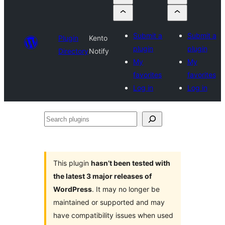
Submit a
Submit a
Plugin
Kento
plugin
plugin
Directory
Notify
My
My
favorites
favorites
Log in
Log in
Search
plugins
This plugin
hasn’t been tested with
the latest 3 major releases of
WordPress
. It may no longer be
maintained or supported and may
have compatibility issues when used