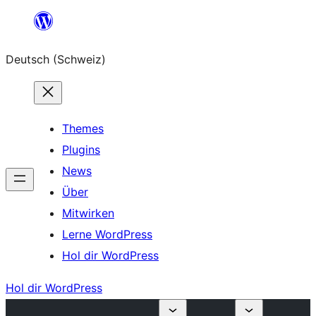
Zum
Inhalt
Deutsch (Schweiz)
springen
Themes
Plugins
News
Über
Mitwirken
Lerne WordPress
Hol dir WordPress
Hol dir WordPress