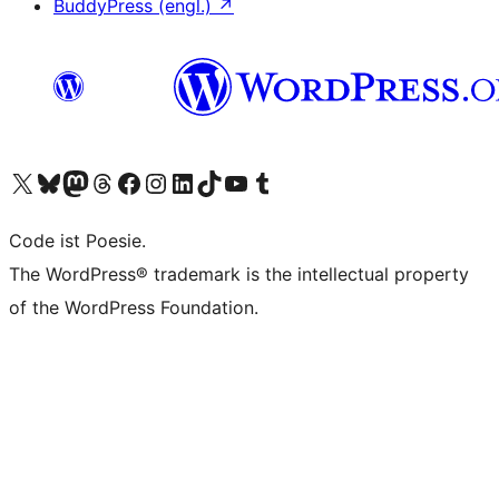
BuddyPress (engl.)
↗
Das X-Konto (früher Twitter) von WordPress.org besuchen
Das Bluesky-Konto von WordPress.org besuchen
Das Mastodon-Konto von WordPress.org besuchen
Das Threads-Konto von WordPress.org besuchen
Die Facebook-Seite von WordPress.org besuchen
Das Instagram-Konto von WordPress.org besuchen
Das LinkedIn-Konto von WordPress.org besuchen
Das TikTok-Konto von WordPress.org besuchen
Den YouTube-Kanal von WordPress.org besuchen
Das Tumblr-Konto von WordPress.org besuchen
Code ist Poesie.
The WordPress® trademark is the intellectual property
of the WordPress Foundation.