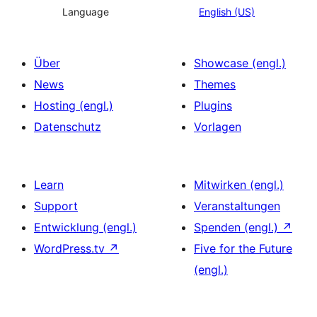
Language
English (US)
Über
Showcase (engl.)
News
Themes
Hosting (engl.)
Plugins
Datenschutz
Vorlagen
Learn
Mitwirken (engl.)
Support
Veranstaltungen
Entwicklung (engl.)
Spenden (engl.)
↗
WordPress.tv
↗
Five for the Future
(engl.)