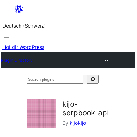
Zum
Inhalt
Deutsch (Schweiz)
springen
Hol dir WordPress
Plugin Directory
Search
plugins
kijo-
serpbook-api
By
kijokijo