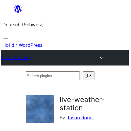
Zum
Inhalt
Deutsch (Schweiz)
springen
Hol dir WordPress
Plugin Directory
Search
plugins
live-weather-
station
By
Jason Rouet