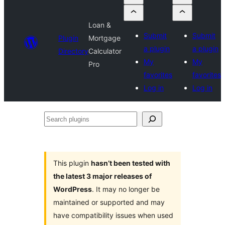
Loan &
Submit
Submit
Plugin
Mortgage
a plugin
a plugin
Directory
Calculator
My
My
Pro
favorites
favorites
Log in
Log in
Search
plugins
This plugin
hasn’t been tested with
the latest 3 major releases of
WordPress
. It may no longer be
maintained or supported and may
have compatibility issues when used