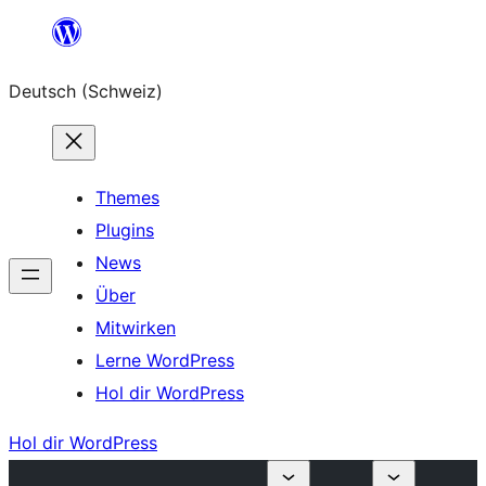
Zum
Inhalt
Deutsch (Schweiz)
springen
Themes
Plugins
News
Über
Mitwirken
Lerne WordPress
Hol dir WordPress
Hol dir WordPress