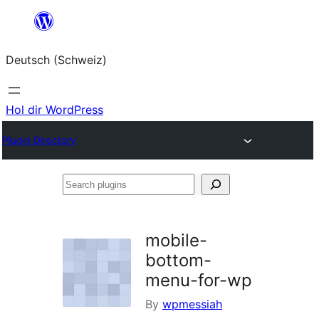
Zum
Inhalt
Deutsch (Schweiz)
springen
Hol dir WordPress
Plugin Directory
Search
plugins
mobile-
bottom-
menu-for-wp
By
wpmessiah