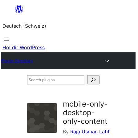
Zum
Inhalt
Deutsch (Schweiz)
springen
Hol dir WordPress
Plugin Directory
Search
plugins
mobile-only-
desktop-
only-content
By
Raja Usman Latif