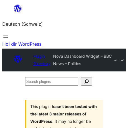
Zum
Inhalt
Deutsch (Schweiz)
springen
Hol dir WordPress
Plugin
Nova Dashboard Widget – BBC
Directory
News – Politics
Search
plugins
This plugin
hasn’t been tested with
the latest 3 major releases of
WordPress
. It may no longer be