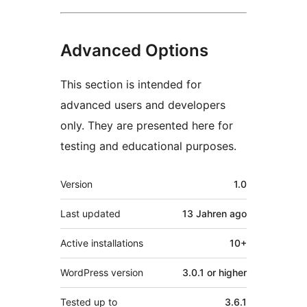
Advanced Options
This section is intended for
advanced users and developers
only. They are presented here for
testing and educational purposes.
Meta
Version
1.0
Last updated
13 Jahren
ago
Active installations
10+
WordPress version
3.0.1 or higher
Tested up to
3.6.1