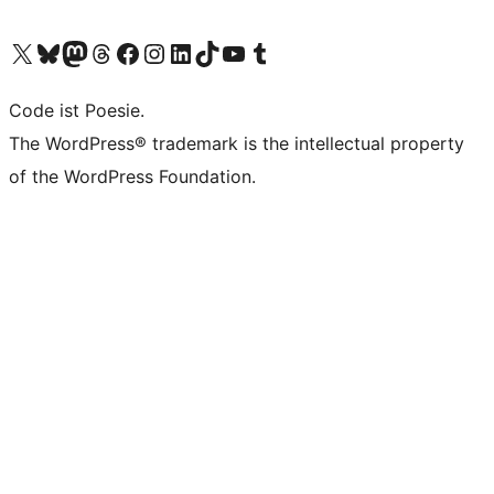
Das X-Konto (früher Twitter) von WordPress.org besuchen
Das Bluesky-Konto von WordPress.org besuchen
Das Mastodon-Konto von WordPress.org besuchen
Das Threads-Konto von WordPress.org besuchen
Die Facebook-Seite von WordPress.org besuchen
Das Instagram-Konto von WordPress.org besuchen
Das LinkedIn-Konto von WordPress.org besuchen
Das TikTok-Konto von WordPress.org besuchen
Den YouTube-Kanal von WordPress.org besuchen
Das Tumblr-Konto von WordPress.org besuchen
Code ist Poesie.
The WordPress® trademark is the intellectual property
of the WordPress Foundation.