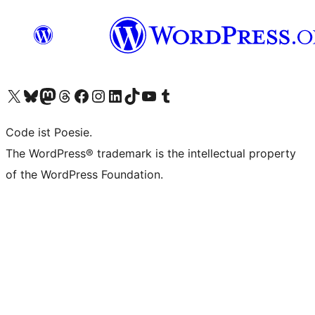
Das X-Konto (früher Twitter) von WordPress.org besuchen
Das Bluesky-Konto von WordPress.org besuchen
Das Mastodon-Konto von WordPress.org besuchen
Das Threads-Konto von WordPress.org besuchen
Die Facebook-Seite von WordPress.org besuchen
Das Instagram-Konto von WordPress.org besuchen
Das LinkedIn-Konto von WordPress.org besuchen
Das TikTok-Konto von WordPress.org besuchen
Den YouTube-Kanal von WordPress.org besuchen
Das Tumblr-Konto von WordPress.org besuchen
Code ist Poesie.
The WordPress® trademark is the intellectual property
of the WordPress Foundation.