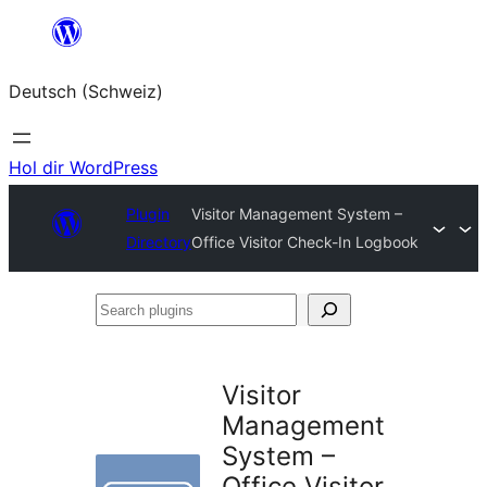
Zum
Inhalt
Deutsch (Schweiz)
springen
Hol dir WordPress
Plugin
Visitor Management System –
Directory
Office Visitor Check-In Logbook
Search
plugins
Visitor
Management
System –
Office Visitor