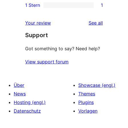
1 Stern
1
Rezensionen
Sterne-
2-
1
Rezensionen
Sterne-
1-
reviews
Your review
See all
Rezensionen
Sterne-
Support
Rezension
Got something to say? Need help?
View support forum
Über
Showcase (engl.)
News
Themes
Hosting (engl.)
Plugins
Datenschutz
Vorlagen