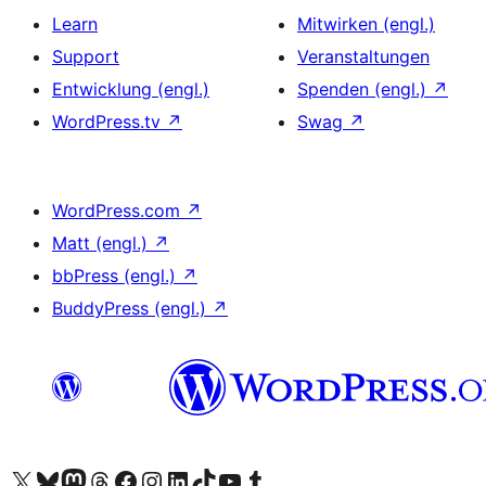
Learn
Mitwirken (engl.)
Support
Veranstaltungen
Entwicklung (engl.)
Spenden (engl.)
↗
WordPress.tv
↗
Swag
↗
WordPress.com
↗
Matt (engl.)
↗
bbPress (engl.)
↗
BuddyPress (engl.)
↗
Das X-Konto (früher Twitter) von WordPress.org besuchen
Das Bluesky-Konto von WordPress.org besuchen
Das Mastodon-Konto von WordPress.org besuchen
Das Threads-Konto von WordPress.org besuchen
Die Facebook-Seite von WordPress.org besuchen
Das Instagram-Konto von WordPress.org besuchen
Das LinkedIn-Konto von WordPress.org besuchen
Das TikTok-Konto von WordPress.org besuchen
Den YouTube-Kanal von WordPress.org besuchen
Das Tumblr-Konto von WordPress.org besuchen