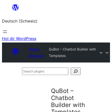
Zum
Inhalt
Deutsch (Schweiz)
springen
Hol dir WordPress
Plugin
QuBot – Chatbot Builder with
Directory
Templates
Search
plugins
QuBot –
Chatbot
Builder with
Templates