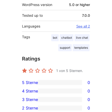
WordPress version
5.0 or higher
Tested up to
7.0.0
Languages
See all 2
Tags
bot
chatbot
live chat
support
templates
Ratings
1
von 5 Sternen.
5 Sterne
0
0
4 Sterne
0
5-
0
3 Sterne
0
Sterne-
4-
0
2 Sterne
0
Rezensionen
Sterne-
3-
0