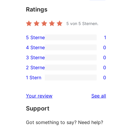
Ratings
5
von 5 Sternen.
5 Sterne
1
1
4 Sterne
0
5-
0
3 Sterne
0
Sterne-
4-
0
2 Sterne
0
Rezension
Sterne-
3-
0
1 Stern
0
Rezensionen
Sterne-
2-
0
Rezensionen
Sterne-
1-
reviews
Your review
See all
Rezensionen
Sterne-
Support
Rezensionen
Got something to say? Need help?