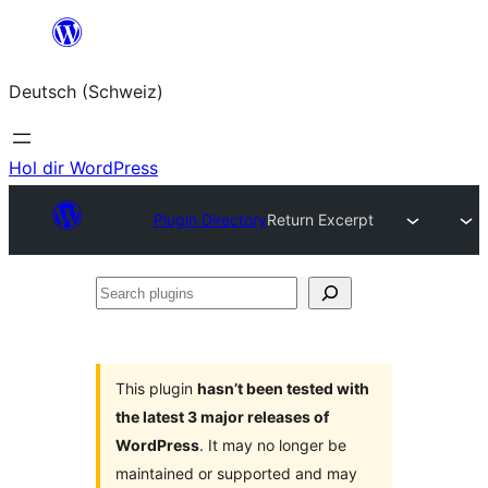
Zum
Inhalt
Deutsch (Schweiz)
springen
Hol dir WordPress
Plugin Directory
Return Excerpt
Search
plugins
This plugin
hasn’t been tested with
the latest 3 major releases of
WordPress
. It may no longer be
maintained or supported and may