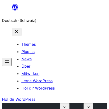
Zum
Inhalt
Deutsch (Schweiz)
springen
Themes
Plugins
News
Über
Mitwirken
Lerne WordPress
Hol dir WordPress
Hol dir WordPress