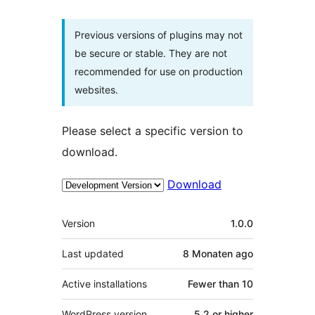
Previous versions of plugins may not
be secure or stable. They are not
recommended for use on production
websites.
Please select a specific version to
download.
Download
Meta
Version
1.0.0
Last updated
8 Monaten
ago
Active installations
Fewer than 10
WordPress version
5.2 or higher