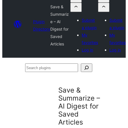
Save &
Summariz
Submit
Submit
Plugin
e – AI
a plugin
a plugin
Directory
Digest for
My
My
Saved
favorites
favorites
Articles
Log in
Log in
Search
plugins
Save &
Summarize –
AI Digest for
Saved
Articles