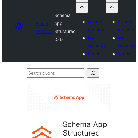
Schema
Submit
Submit
Plugin
App
a plugin
a plugin
Directory
Structured
My
My
Data
favorites
favorites
Log in
Log in
Search
plugins
Schema App
Structured