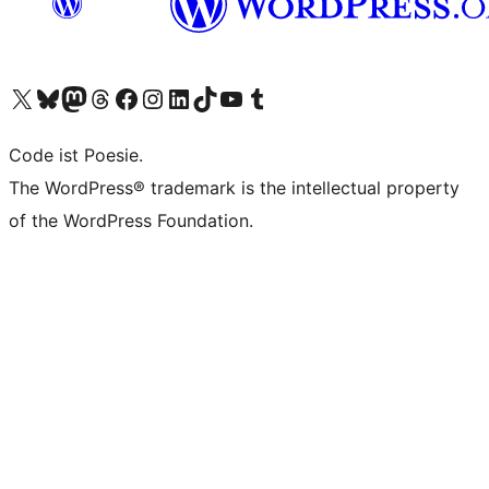
Das X-Konto (früher Twitter) von WordPress.org besuchen
Das Bluesky-Konto von WordPress.org besuchen
Das Mastodon-Konto von WordPress.org besuchen
Das Threads-Konto von WordPress.org besuchen
Die Facebook-Seite von WordPress.org besuchen
Das Instagram-Konto von WordPress.org besuchen
Das LinkedIn-Konto von WordPress.org besuchen
Das TikTok-Konto von WordPress.org besuchen
Den YouTube-Kanal von WordPress.org besuchen
Das Tumblr-Konto von WordPress.org besuchen
Code ist Poesie.
The WordPress® trademark is the intellectual property
of the WordPress Foundation.