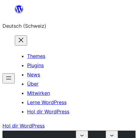
Zum
Inhalt
Deutsch (Schweiz)
springen
Themes
Plugins
News
Über
Mitwirken
Lerne WordPress
Hol dir WordPress
Hol dir WordPress