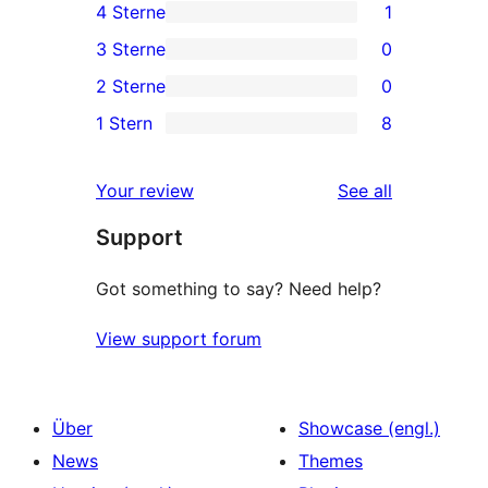
4 Sterne
1
5-
1
3 Sterne
0
Sterne-
4-
0
2 Sterne
0
Rezensionen
Sterne-
3-
0
1 Stern
8
Rezension
Sterne-
2-
8
Rezensionen
Sterne-
1-
reviews
Your review
See all
Rezensionen
Sterne-
Support
Rezensionen
Got something to say? Need help?
View support forum
Über
Showcase (engl.)
News
Themes