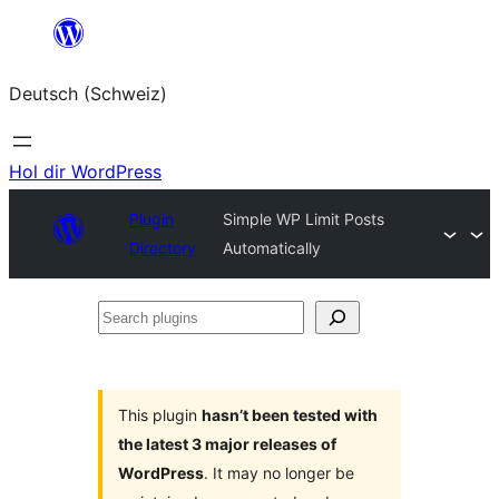
Zum
Inhalt
Deutsch (Schweiz)
springen
Hol dir WordPress
Plugin
Simple WP Limit Posts
Directory
Automatically
Search
plugins
This plugin
hasn’t been tested with
the latest 3 major releases of
WordPress
. It may no longer be