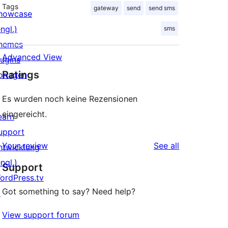
Tags
gateway
send
send sms
howcase
ngl.)
sms
hemes
Advanced View
lugins
Ratings
orlagen
Es wurden noch keine Rezensionen
eingereicht.
earn
upport
reviews
Your review
See all
ntwicklung
ngl.)
Support
ordPress.tv
Got something to say? Need help?
↗
View support forum