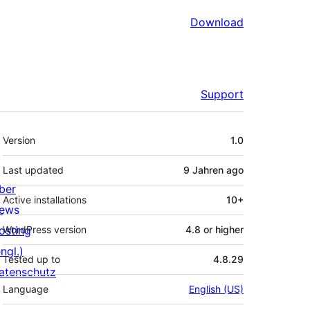
Download
Support
Meta
Version
1.0
Last updated
9 Jahren
ago
ber
Active installations
10+
ews
osting
WordPress version
4.8 or higher
ngl.)
Tested up to
4.8.29
atenschutz
Language
English (US)