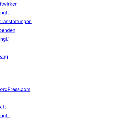
itwirken
ngl.)
eranstaltungen
penden
ngl.)
↗
wag
↗
ordPress.com
↗
att
ngl.)
↗