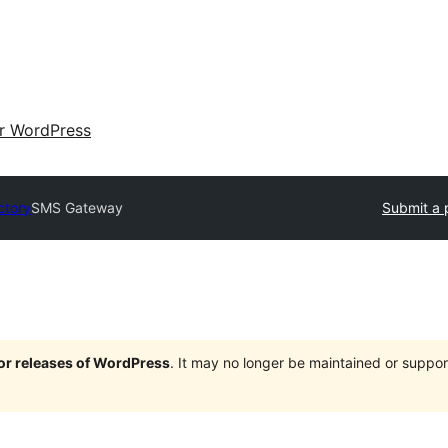
ir WordPress
ctory
SMS Gateway
Submit a 
jor releases of WordPress
. It may no longer be maintained or supp