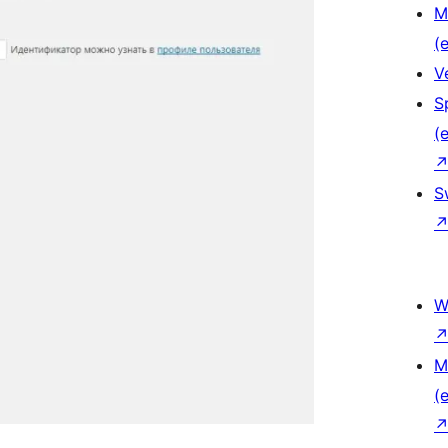
M
(e
V
S
(e
S
W
M
(e