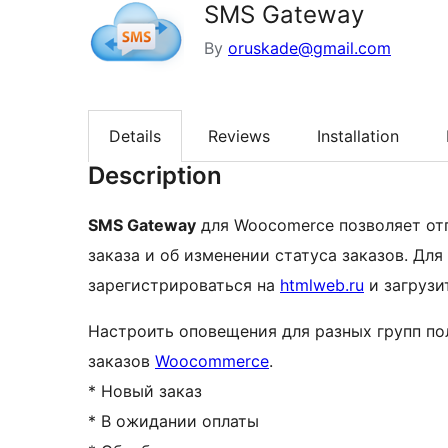
SMS Gateway
By
oruskade@gmail.com
Details
Reviews
Installation
Description
SMS Gateway
для Woocomerce позволяет отправлять SMS c телефона при добавлении нового
заказа и об изменении статуса заказов. Дл
зарегистрироваться на
htmlweb.ru
и загруз
Настроить оповещения для разных групп по
заказов
Woocommerce
.
* Новый заказ
* В ожидании оплаты