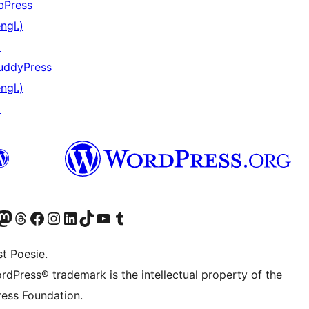
bPress
ngl.)
↗
uddyPress
ngl.)
↗
) von WordPress.org besuchen
Konto von WordPress.org besuchen
s Mastodon-Konto von WordPress.org besuchen
Das Threads-Konto von WordPress.org besuchen
Die Facebook-Seite von WordPress.org besuchen
Das Instagram-Konto von WordPress.org besuchen
Das LinkedIn-Konto von WordPress.org besuchen
Das TikTok-Konto von WordPress.org besuchen
Den YouTube-Kanal von WordPress.org besuchen
Das Tumblr-Konto von WordPress.org besuchen
t Poesie.
rdPress® trademark is the intellectual property of the
ess Foundation.