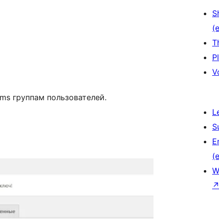
S
(e
T
P
V
ms группам пользователей.
L
S
E
(e
W