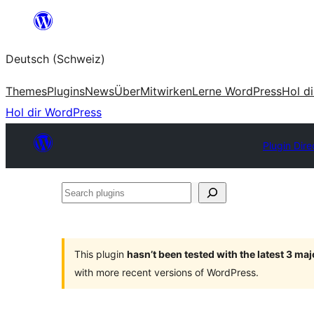
Zum
Inhalt
Deutsch (Schweiz)
springen
Themes
Plugins
News
Über
Mitwirken
Lerne WordPress
Hol d
Hol dir WordPress
Plugin Dire
Search
plugins
This plugin
hasn’t been tested with the latest 3 ma
with more recent versions of WordPress.