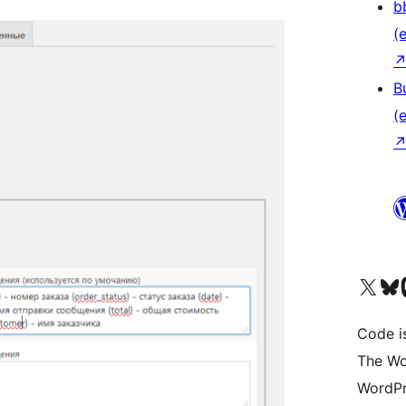
b
(e
B
(e
Das X-Konto (früher Twitter
Das Bluesky-
Da
Code is
The Wo
WordPr