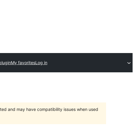
plugin
My favorites
Log in
orted and may have compatibility issues when used