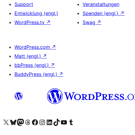
Support
Veranstaltungen
Entwicklung (engl.)
Spenden (engl.)
↗
WordPress.tv
↗
Swag
↗
WordPress.com
↗
Matt (engl.)
↗
bbPress (engl.)
↗
BuddyPress (engl.)
↗
Das X-Konto (früher Twitter) von WordPress.org besuchen
Das Bluesky-Konto von WordPress.org besuchen
Das Mastodon-Konto von WordPress.org besuchen
Das Threads-Konto von WordPress.org besuchen
Die Facebook-Seite von WordPress.org besuchen
Das Instagram-Konto von WordPress.org besuchen
Das LinkedIn-Konto von WordPress.org besuchen
Das TikTok-Konto von WordPress.org besuchen
Den YouTube-Kanal von WordPress.org besuchen
Das Tumblr-Konto von WordPress.org besuchen