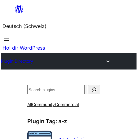
Zum
Inhalt
Deutsch (Schweiz)
springen
Hol dir WordPress
Plugin Directory
Suchen
All
Community
Commercial
Plugin Tag:
a-z