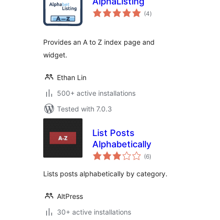
AlphaListing
total
(4
)
ratings
Provides an A to Z index page and
widget.
Ethan Lin
500+ active installations
Tested with 7.0.3
List Posts
Alphabetically
total
(6
)
ratings
Lists posts alphabetically by category.
AltPress
30+ active installations