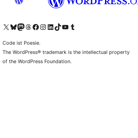
Das X-Konto (früher Twitter) von WordPress.org besuchen
Das Bluesky-Konto von WordPress.org besuchen
Das Mastodon-Konto von WordPress.org besuchen
Das Threads-Konto von WordPress.org besuchen
Die Facebook-Seite von WordPress.org besuchen
Das Instagram-Konto von WordPress.org besuchen
Das LinkedIn-Konto von WordPress.org besuchen
Das TikTok-Konto von WordPress.org besuchen
Den YouTube-Kanal von WordPress.org besuchen
Das Tumblr-Konto von WordPress.org besuchen
Code ist Poesie.
The WordPress® trademark is the intellectual property
of the WordPress Foundation.