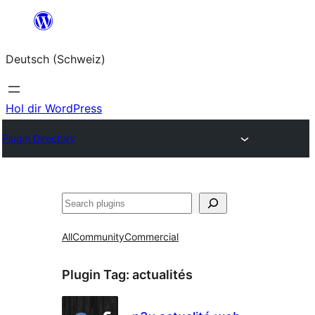
Zum
Inhalt
Deutsch (Schweiz)
springen
Hol dir WordPress
Plugin Directory
Suchen
All
Community
Commercial
Plugin Tag:
actualités