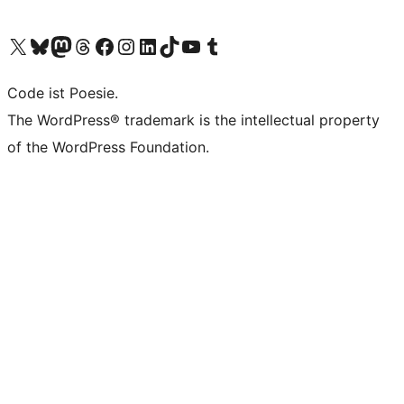
Das X-Konto (früher Twitter) von WordPress.org besuchen
Das Bluesky-Konto von WordPress.org besuchen
Das Mastodon-Konto von WordPress.org besuchen
Das Threads-Konto von WordPress.org besuchen
Die Facebook-Seite von WordPress.org besuchen
Das Instagram-Konto von WordPress.org besuchen
Das LinkedIn-Konto von WordPress.org besuchen
Das TikTok-Konto von WordPress.org besuchen
Den YouTube-Kanal von WordPress.org besuchen
Das Tumblr-Konto von WordPress.org besuchen
Code ist Poesie.
The WordPress® trademark is the intellectual property
of the WordPress Foundation.