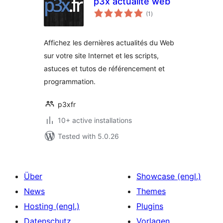
p3x actualité web
total
(1
)
ratings
Affichez les dernières actualités du Web
sur votre site Internet et les scripts,
astuces et tutos de référencement et
programmation.
p3xfr
10+ active installations
Tested with 5.0.26
Über
Showcase (engl.)
News
Themes
Hosting (engl.)
Plugins
Datenschutz
Vorlagen