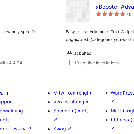
xBooster Adva
to
(1
)
ra
 show only specific
Easy to use Advanced Text Widget.
pages/posts/categories you want 
acbaltaci
with 4.4.34
10+ active installations
earn
Mitwirken (engl.)
WordPres
upport
Veranstaltungen
↗
ntwicklung
Spenden (engl.)
Matt (engl
ngl.)
↗
bbPress (e
ordPress.tv
↗
Swag
↗
↗