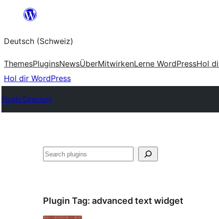
Zum
Inhalt
Deutsch (Schweiz)
springen
Themes
Plugins
News
Über
Mitwirken
Lerne WordPress
Hol d
Hol dir WordPress
Plugin Directory
Suchen
Plugin Tag:
advanced text widget