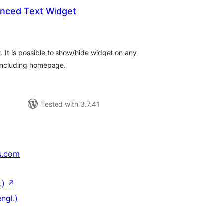
nced Text Widget
tal
tings
 It is possible to show/hide widget on any
including homepage.
Tested with 3.7.41
s.com
.)
↗
ngl.)