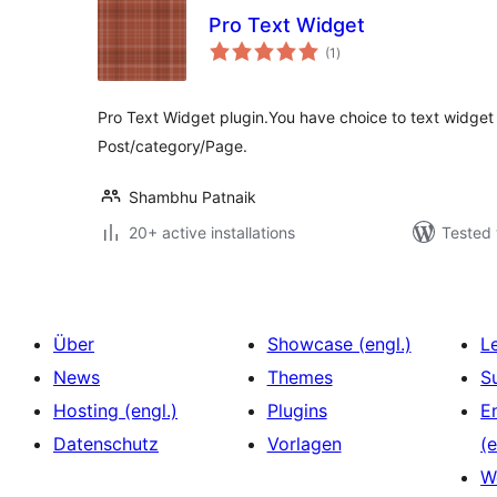
Pro Text Widget
total
(1
)
ratings
Pro Text Widget plugin.You have choice to text widget
Post/category/Page.
Shambhu Patnaik
20+ active installations
Tested 
Über
Showcase (engl.)
L
News
Themes
S
Hosting (engl.)
Plugins
E
Datenschutz
Vorlagen
(e
W