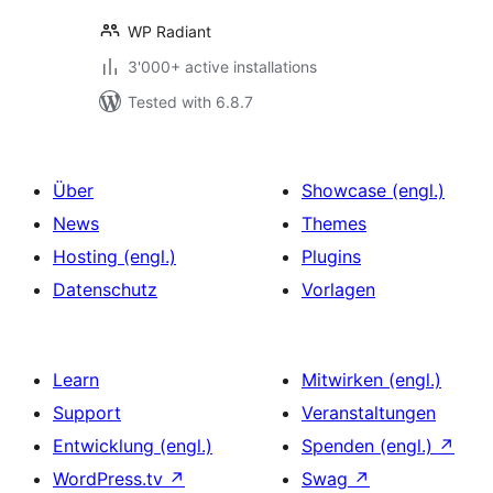
WP Radiant
3'000+ active installations
Tested with 6.8.7
Über
Showcase (engl.)
News
Themes
Hosting (engl.)
Plugins
Datenschutz
Vorlagen
Learn
Mitwirken (engl.)
Support
Veranstaltungen
Entwicklung (engl.)
Spenden (engl.)
↗
WordPress.tv
↗
Swag
↗