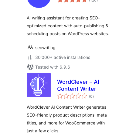
(120
)
ratings
AI writing assistant for creating SEO-
optimized content with auto-publishing &
scheduling posts on WordPress websites.
seowriting
30'000+ active installations
Tested with 6.9.6
WordClever – AI
Content Writer
total
(0
)
ratings
WordClever AI Content Writer generates
SEO-friendly product descriptions, meta
titles, and more for WooCommerce with
just a few clicks.