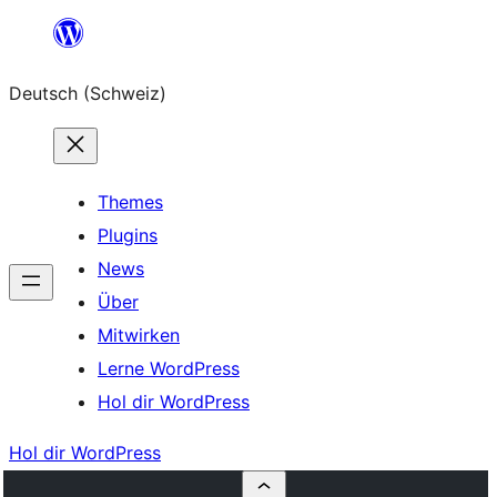
Zum
Inhalt
Deutsch (Schweiz)
springen
Themes
Plugins
News
Über
Mitwirken
Lerne WordPress
Hol dir WordPress
Hol dir WordPress