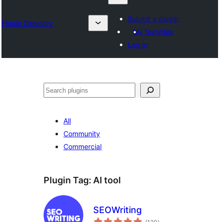
Submit a plugin
Plugin Directory
My favorites
Log in
Suchen
All
Community
Commercial
Plugin Tag:
AI tool
SEOWriting
total