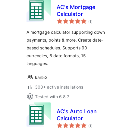
AC's Mortgage
Calculator
total
(1
)
ratings
A mortgage calculator supporting down
payments, points & more. Create date-
based schedules. Supports 90
currencies, 6 date formats, 15
languages.
karl53
300+ active installations
Tested with 6.8.7
AC's Auto Loan
Calculator
total
(1
)
ratings