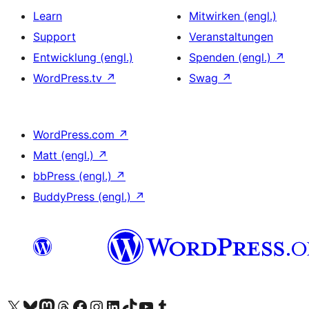
Learn
Mitwirken (engl.)
Support
Veranstaltungen
Entwicklung (engl.)
Spenden (engl.)
↗
WordPress.tv
↗
Swag
↗
WordPress.com
↗
Matt (engl.)
↗
bbPress (engl.)
↗
BuddyPress (engl.)
↗
Das X-Konto (früher Twitter) von WordPress.org besuchen
Das Bluesky-Konto von WordPress.org besuchen
Das Mastodon-Konto von WordPress.org besuchen
Das Threads-Konto von WordPress.org besuchen
Die Facebook-Seite von WordPress.org besuchen
Das Instagram-Konto von WordPress.org besuchen
Das LinkedIn-Konto von WordPress.org besuchen
Das TikTok-Konto von WordPress.org besuchen
Den YouTube-Kanal von WordPress.org besuchen
Das Tumblr-Konto von WordPress.org besuchen