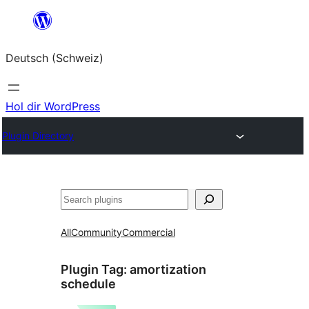
Zum
Inhalt
Deutsch (Schweiz)
springen
Hol dir WordPress
Plugin Directory
Suchen
All
Community
Commercial
Plugin Tag:
amortization
schedule