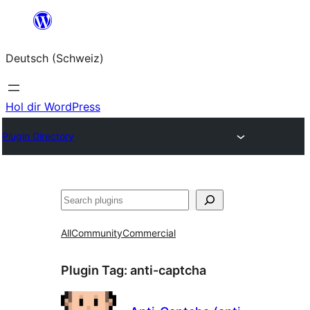
Zum
Inhalt
Deutsch (Schweiz)
springen
Hol dir WordPress
Plugin Directory
Suchen
All
Community
Commercial
Plugin Tag:
anti-captcha