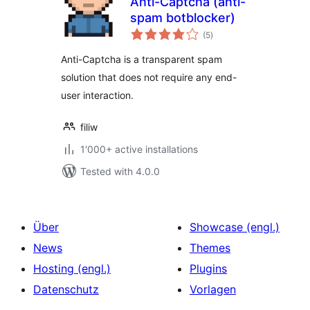
Anti-Captcha (anti-
spam botblocker)
total
(5
)
ratings
Anti-Captcha is a transparent spam
solution that does not require any end-
user interaction.
filiw
1'000+ active installations
Tested with 4.0.0
Über
Showcase (engl.)
News
Themes
Hosting (engl.)
Plugins
Datenschutz
Vorlagen