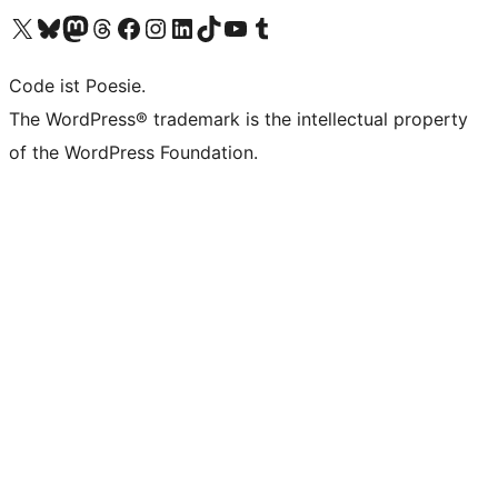
Das X-Konto (früher Twitter) von WordPress.org besuchen
Das Bluesky-Konto von WordPress.org besuchen
Das Mastodon-Konto von WordPress.org besuchen
Das Threads-Konto von WordPress.org besuchen
Die Facebook-Seite von WordPress.org besuchen
Das Instagram-Konto von WordPress.org besuchen
Das LinkedIn-Konto von WordPress.org besuchen
Das TikTok-Konto von WordPress.org besuchen
Den YouTube-Kanal von WordPress.org besuchen
Das Tumblr-Konto von WordPress.org besuchen
Code ist Poesie.
The WordPress® trademark is the intellectual property
of the WordPress Foundation.