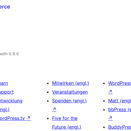
erce
with 6.8.6
earn
Mitwirken (engl.)
WordPres
upport
Veranstaltungen
↗
ntwicklung
Spenden (engl.)
Matt (engl
ngl.)
↗
bbPress (e
ordPress.tv
↗
Five for the
↗
Future (engl.)
BuddyPre