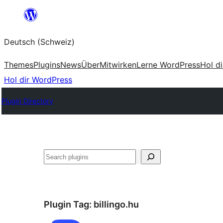
Zum
Inhalt
Deutsch (Schweiz)
springen
Themes
Plugins
News
Über
Mitwirken
Lerne WordPress
Hol d
Hol dir WordPress
Plugin Directory
Suchen
Plugin Tag:
billingo.hu