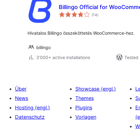
Billingo Official for WooComm
total
(14
)
ratings
Hivatalos Billingo összeköttetés WooCommerce-hez.
billingo
3'000+ active installations
Tested 
Über
Showcase (engl.)
L
News
Themes
S
Hosting (engl.)
Plugins
E
Datenschutz
Vorlagen
(e
W