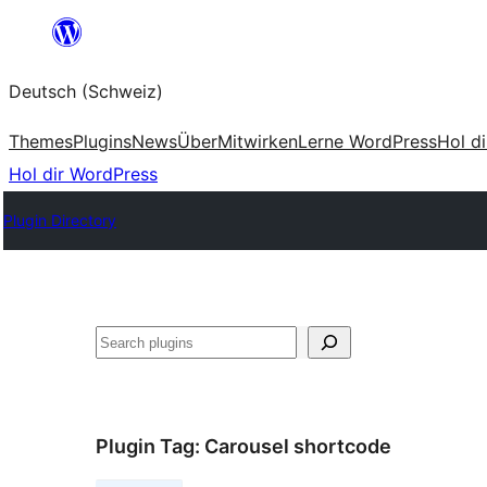
Zum
Inhalt
Deutsch (Schweiz)
springen
Themes
Plugins
News
Über
Mitwirken
Lerne WordPress
Hol d
Hol dir WordPress
Plugin Directory
Suchen
Plugin Tag:
Carousel shortcode