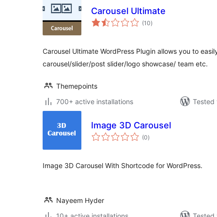
Carousel Ultimate
total
(10
)
ratings
Carousel Ultimate WordPress Plugin allows you to easi
carousel/slider/post slider/logo showcase/ team etc.
Themepoints
700+ active installations
Tested 
Image 3D Carousel
total
(0
)
ratings
Image 3D Carousel With Shortcode for WordPress.
Nayeem Hyder
10+ active installations
Tested 