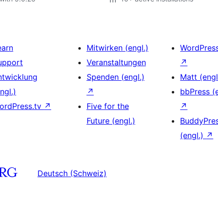
earn
Mitwirken (engl.)
WordPres
upport
Veranstaltungen
↗
ntwicklung
Spenden (engl.)
Matt (engl
ngl.)
↗
bbPress (e
ordPress.tv
↗
Five for the
↗
Future (engl.)
BuddyPre
(engl.)
↗
Deutsch (Schweiz)