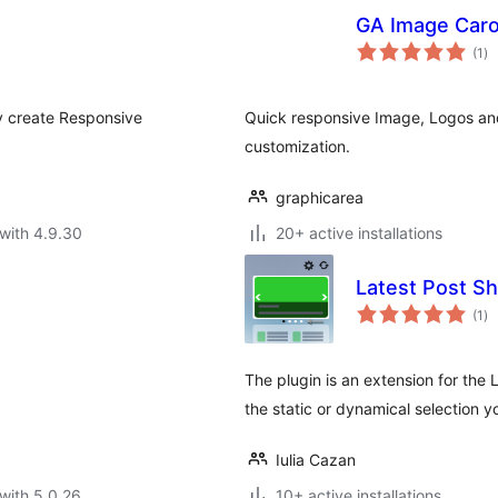
GA Image Caro
to
(1
)
ra
ly create Responsive
Quick responsive Image, Logos and
customization.
graphicarea
with 4.9.30
20+ active installations
Latest Post Sh
to
(1
)
ra
The plugin is an extension for the
the static or dynamical selection 
Iulia Cazan
with 5.0.26
10+ active installations