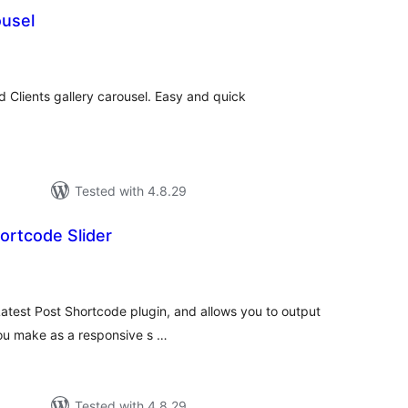
usel
tal
tings
 Clients gallery carousel. Easy and quick
Tested with 4.8.29
ortcode Slider
tal
tings
 Latest Post Shortcode plugin, and allows you to output
you make as a responsive s …
Tested with 4.8.29