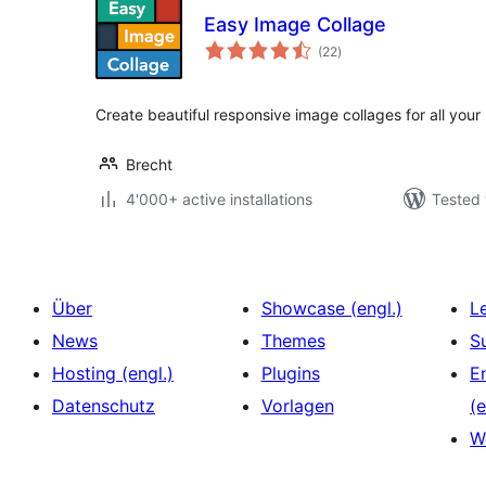
Easy Image Collage
total
(22
)
ratings
Create beautiful responsive image collages for all you
Brecht
4'000+ active installations
Tested 
Über
Showcase (engl.)
L
News
Themes
S
Hosting (engl.)
Plugins
E
Datenschutz
Vorlagen
(e
W