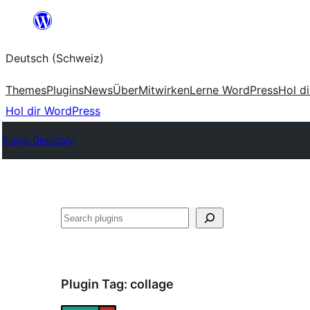
Zum
Inhalt
Deutsch (Schweiz)
springen
Themes
Plugins
News
Über
Mitwirken
Lerne WordPress
Hol d
Hol dir WordPress
Plugin Directory
Suchen
Plugin Tag:
collage