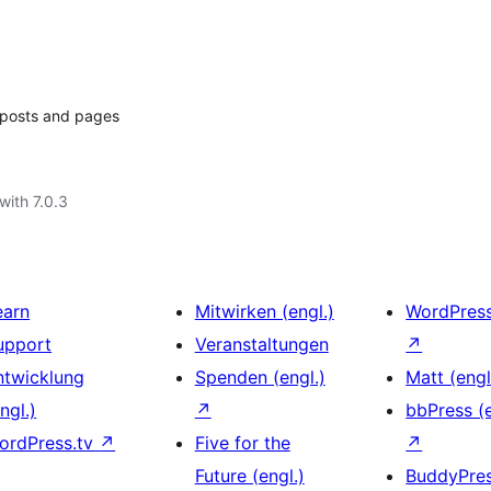
r posts and pages
with 7.0.3
earn
Mitwirken (engl.)
WordPres
upport
Veranstaltungen
↗
ntwicklung
Spenden (engl.)
Matt (engl
ngl.)
↗
bbPress (e
ordPress.tv
↗
Five for the
↗
Future (engl.)
BuddyPre