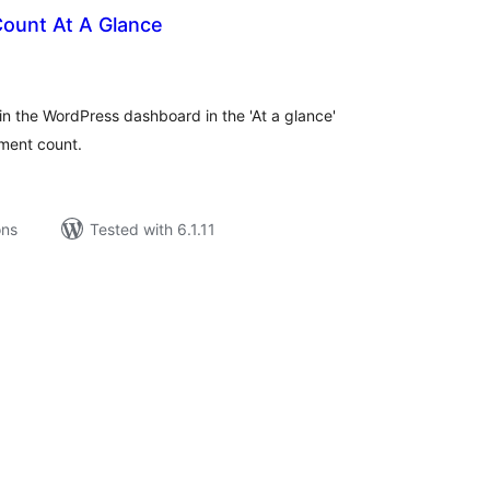
ount At A Glance
tal
tings
in the WordPress dashboard in the 'At a glance'
ment count.
ons
Tested with 6.1.11