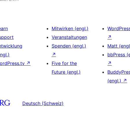
earn
Mitwirken (engl.)
WordPres
upport
Veranstaltungen
↗
ntwicklung
Spenden (engl.)
Matt (engl
ngl.)
↗
bbPress (e
ordPress.tv
↗
Five for the
↗
Future (engl.)
BuddyPre
(engl.)
↗
Deutsch (Schweiz)