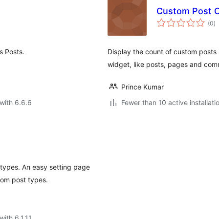
Custom Post C
to
(0
)
ra
s Posts.
Display the count of custom posts 
widget, like posts, pages and com
Prince Kumar
with 6.6.6
Fewer than 10 active installati
 types. An easy setting page
tom post types.
with 6.1.11