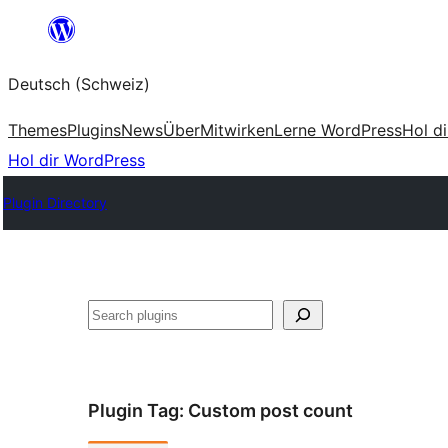
Zum
Inhalt
Deutsch (Schweiz)
springen
Themes
Plugins
News
Über
Mitwirken
Lerne WordPress
Hol d
Hol dir WordPress
Plugin Directory
Suchen
Plugin Tag:
Custom post count