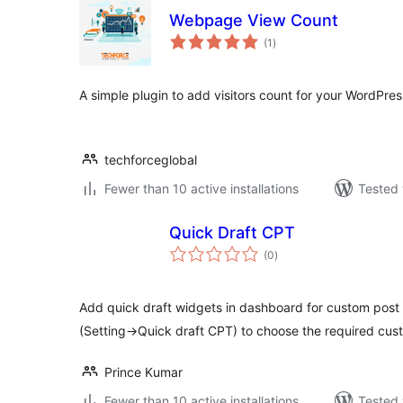
Webpage View Count
total
(1
)
ratings
A simple plugin to add visitors count for your WordPres
techforceglobal
Fewer than 10 active installations
Tested 
Quick Draft CPT
total
(0
)
ratings
Add quick draft widgets in dashboard for custom post
(Setting->Quick draft CPT) to choose the required cus
Prince Kumar
Fewer than 10 active installations
Tested 