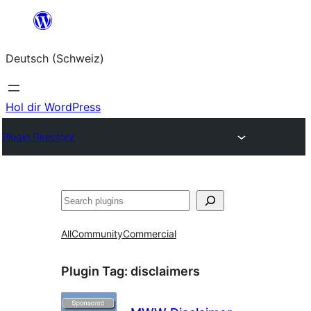
Zum
Inhalt
Deutsch (Schweiz)
springen
Hol dir WordPress
Plugin Directory
Suchen
All
Community
Commercial
Plugin Tag:
disclaimers