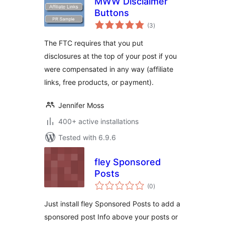
MWW Disclaimer
Buttons
total
(3
)
ratings
The FTC requires that you put
disclosures at the top of your post if you
were compensated in any way (affiliate
links, free products, or payment).
Jennifer Moss
400+ active installations
Tested with 6.9.6
fley Sponsored
Posts
total
(0
)
ratings
Just install fley Sponsored Posts to add a
sponsored post Info above your posts or