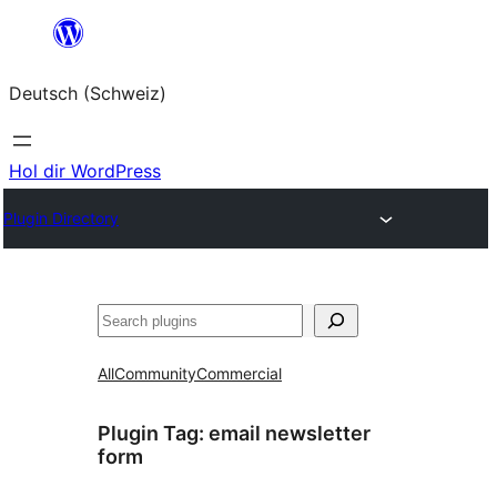
Zum
Inhalt
Deutsch (Schweiz)
springen
Hol dir WordPress
Plugin Directory
Suchen
All
Community
Commercial
Plugin Tag:
email newsletter
form