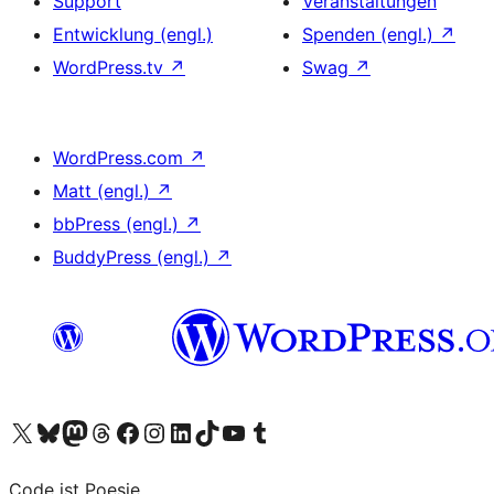
Support
Veranstaltungen
Entwicklung (engl.)
Spenden (engl.)
↗
WordPress.tv
↗
Swag
↗
WordPress.com
↗
Matt (engl.)
↗
bbPress (engl.)
↗
BuddyPress (engl.)
↗
Das X-Konto (früher Twitter) von WordPress.org besuchen
Das Bluesky-Konto von WordPress.org besuchen
Das Mastodon-Konto von WordPress.org besuchen
Das Threads-Konto von WordPress.org besuchen
Die Facebook-Seite von WordPress.org besuchen
Das Instagram-Konto von WordPress.org besuchen
Das LinkedIn-Konto von WordPress.org besuchen
Das TikTok-Konto von WordPress.org besuchen
Den YouTube-Kanal von WordPress.org besuchen
Das Tumblr-Konto von WordPress.org besuchen
Code ist Poesie.