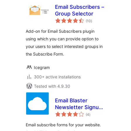
Email Subscribers –
Group Selector
total
(10
)
ratings
Add-on for Email Subscribers plugin
using which you can provide option to
your users to select interested groups in
the Subscribe Form.
Icegram
300+ active installations
Tested with 4.9.30
Email Blaster
Newsletter Signup
total
Form
(4
)
ratings
Email subscribe forms for your website.