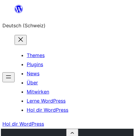
Zum
Inhalt
Deutsch (Schweiz)
springen
Themes
Plugins
News
Über
Mitwirken
Lerne WordPress
Hol dir WordPress
Hol dir WordPress