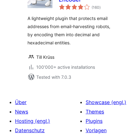
total
(160
)
ratings
A lightweight plugin that protects email
addresses from email-harvesting robots,
by encoding them into decimal and
hexadecimal entities.
Till Krüss
100'000+ active installations
Tested with 7.0.3
Über
Showcase (engl.)
News
Themes
Hosting (engl.)
Plugins
Datenschutz
Vorlagen