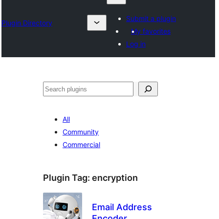
Submit a plugin
Plugin Directory
My favorites
Log in
Suchen
All
Community
Commercial
Plugin Tag:
encryption
Email Address
Encoder