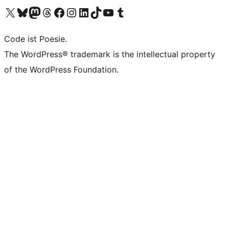
Das X-Konto (früher Twitter) von WordPress.org besuchen
Das Bluesky-Konto von WordPress.org besuchen
Das Mastodon-Konto von WordPress.org besuchen
Das Threads-Konto von WordPress.org besuchen
Die Facebook-Seite von WordPress.org besuchen
Das Instagram-Konto von WordPress.org besuchen
Das LinkedIn-Konto von WordPress.org besuchen
Das TikTok-Konto von WordPress.org besuchen
Den YouTube-Kanal von WordPress.org besuchen
Das Tumblr-Konto von WordPress.org besuchen
Code ist Poesie.
The WordPress® trademark is the intellectual property
of the WordPress Foundation.