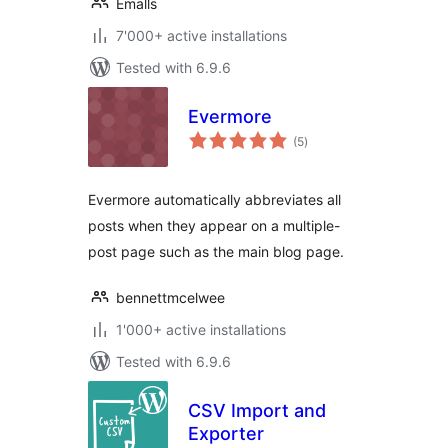
Emalls
7'000+ active installations
Tested with 6.9.6
Evermore
total
(5
)
ratings
Evermore automatically abbreviates all
posts when they appear on a multiple-
post page such as the main blog page.
bennettmcelwee
1'000+ active installations
Tested with 6.9.6
CSV Import and
Exporter