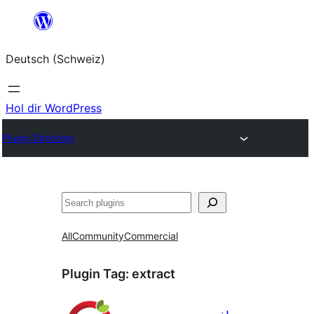
Zum
Inhalt
Deutsch (Schweiz)
springen
Hol dir WordPress
Plugin Directory
Suchen
All
Community
Commercial
Plugin Tag:
extract