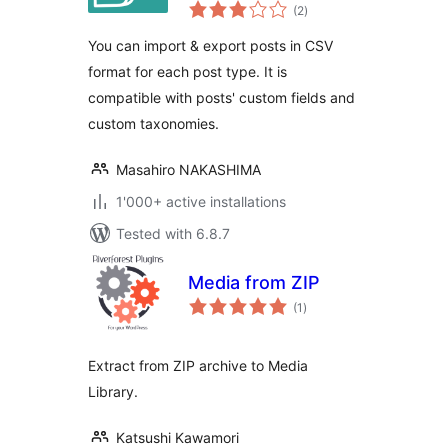
total
(2
)
ratings
You can import & export posts in CSV
format for each post type. It is
compatible with posts' custom fields and
custom taxonomies.
Masahiro NAKASHIMA
1'000+ active installations
Tested with 6.8.7
Media from ZIP
total
(1
)
ratings
Extract from ZIP archive to Media
Library.
Katsushi Kawamori