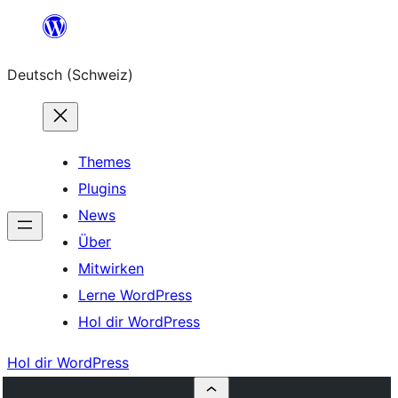
Zum
Inhalt
Deutsch (Schweiz)
springen
Themes
Plugins
News
Über
Mitwirken
Lerne WordPress
Hol dir WordPress
Hol dir WordPress