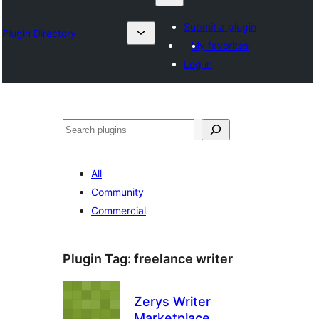
Submit a plugin
Plugin Directory
My favorites
Log in
Suchen
All
Community
Commercial
Plugin Tag:
freelance writer
Zerys Writer
Marketplace