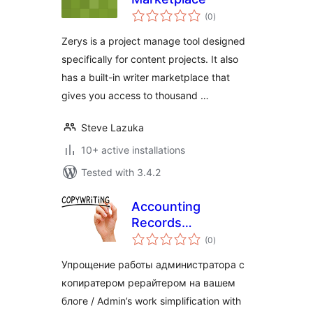
total
(0
)
ratings
Zerys is a project manage tool designed
specifically for content projects. It also
has a built-in writer marketplace that
gives you access to thousand …
Steve Lazuka
10+ active installations
Tested with 3.4.2
Accounting
Records
total
Copywriter
(0
)
ratings
Упрощение работы администратора с
копиратером рерайтером на вашем
блоге / Admin’s work simplification with