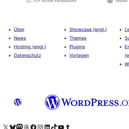
10+ active installations
Tested 
Über
Showcase (engl.)
L
News
Themes
S
Hosting (engl.)
Plugins
E
Datenschutz
Vorlagen
(e
W
Das X-Konto (früher Twitter) von WordPress.org besuchen
Das Bluesky-Konto von WordPress.org besuchen
Das Mastodon-Konto von WordPress.org besuchen
Das Threads-Konto von WordPress.org besuchen
Die Facebook-Seite von WordPress.org besuchen
Das Instagram-Konto von WordPress.org besuchen
Das LinkedIn-Konto von WordPress.org besuchen
Das TikTok-Konto von WordPress.org besuchen
Den YouTube-Kanal von WordPress.org besuchen
Das Tumblr-Konto von WordPress.org besuchen