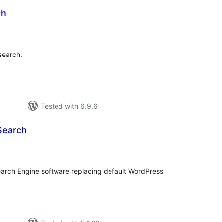
ch
tal
tings
 search.
Tested with 6.9.6
Search
tal
tings
Search Engine software replacing default WordPress