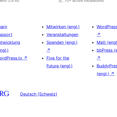
with 3.9.40
10+ active installations
earn
Mitwirken (engl.)
WordPres
upport
Veranstaltungen
↗
ntwicklung
Spenden (engl.)
Matt (engl
ngl.)
↗
bbPress (e
ordPress.tv
↗
Five for the
↗
Future (engl.)
BuddyPre
(engl.)
↗
Deutsch (Schweiz)