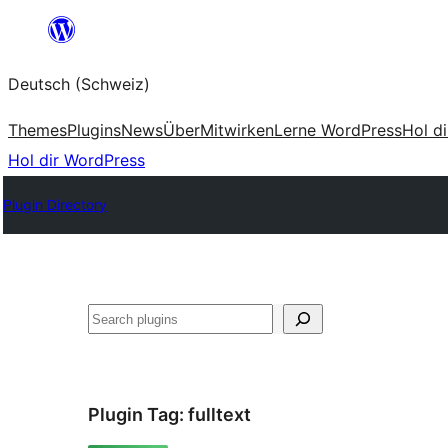
Zum
Inhalt
Deutsch (Schweiz)
springen
Themes
Plugins
News
Über
Mitwirken
Lerne WordPress
Hol d
Hol dir WordPress
Plugin Directory
Suchen
Plugin Tag:
fulltext