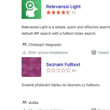
Relevanssi Light
total
(7
)
ratings
Relevanssi Light is a simple, quick and effective sear
default WP search with a fulltext index search.
Christoph Vielgrader
600+ active installations
Tested 
Seznam Fulltext
total
(0
)
ratings
Snadné přidávání článku do Seznam.cz fulltextu
stolda