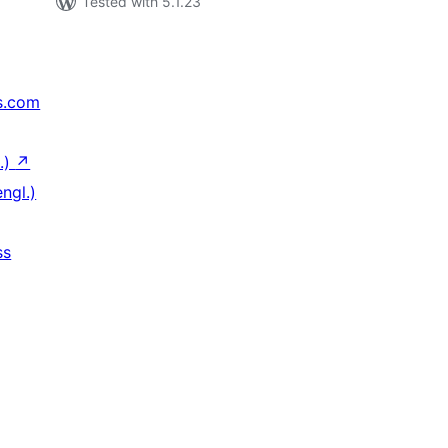
Tested with 5.1.23
s.com
.)
↗
ngl.)
ss