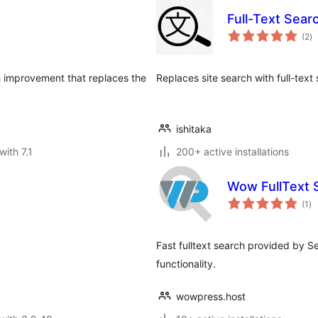
Full-Text Sear
to
(2
)
ra
ch improvement that replaces the
Replaces site search with full-text
ishitaka
with 7.1
200+ active installations
Wow FullText 
to
(1
)
ra
Fast fulltext search provided by 
functionality.
wowpress.host