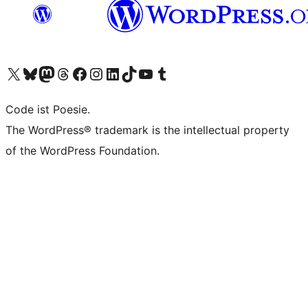
Das X-Konto (früher Twitter) von WordPress.org besuchen
Das Bluesky-Konto von WordPress.org besuchen
Das Mastodon-Konto von WordPress.org besuchen
Das Threads-Konto von WordPress.org besuchen
Die Facebook-Seite von WordPress.org besuchen
Das Instagram-Konto von WordPress.org besuchen
Das LinkedIn-Konto von WordPress.org besuchen
Das TikTok-Konto von WordPress.org besuchen
Den YouTube-Kanal von WordPress.org besuchen
Das Tumblr-Konto von WordPress.org besuchen
Code ist Poesie.
The WordPress® trademark is the intellectual property
of the WordPress Foundation.