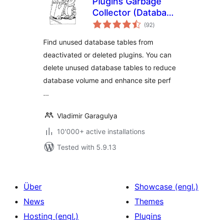
Plugins Garbage
Collector (Database
total
Cleanup)
(92
)
ratings
Find unused database tables from
deactivated or deleted plugins. You can
delete unused database tables to reduce
database volume and enhance site perf
…
Vladimir Garagulya
10'000+ active installations
Tested with 5.9.13
Über
Showcase (engl.)
News
Themes
Hosting (engl.)
Plugins