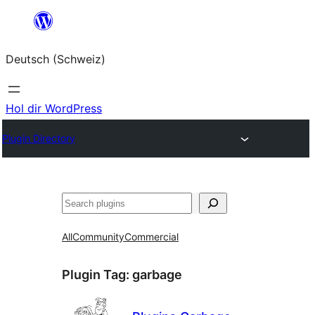
Zum
Inhalt
Deutsch (Schweiz)
springen
Hol dir WordPress
Plugin Directory
Suchen
All
Community
Commercial
Plugin Tag:
garbage