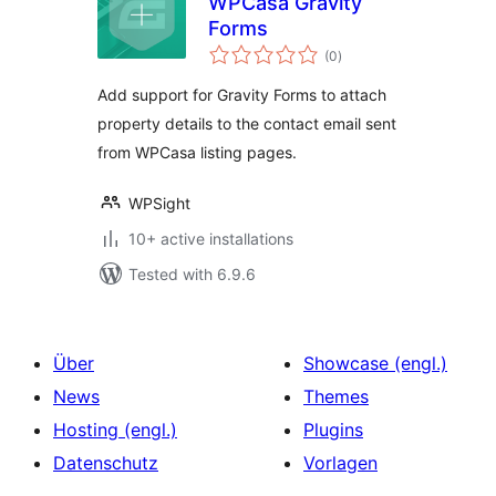
WPCasa Gravity
Forms
total
(0
)
ratings
Add support for Gravity Forms to attach
property details to the contact email sent
from WPCasa listing pages.
WPSight
10+ active installations
Tested with 6.9.6
Über
Showcase (engl.)
News
Themes
Hosting (engl.)
Plugins
Datenschutz
Vorlagen