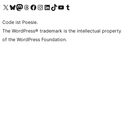
Das X-Konto (früher Twitter) von WordPress.org besuchen
Das Bluesky-Konto von WordPress.org besuchen
Das Mastodon-Konto von WordPress.org besuchen
Das Threads-Konto von WordPress.org besuchen
Die Facebook-Seite von WordPress.org besuchen
Das Instagram-Konto von WordPress.org besuchen
Das LinkedIn-Konto von WordPress.org besuchen
Das TikTok-Konto von WordPress.org besuchen
Den YouTube-Kanal von WordPress.org besuchen
Das Tumblr-Konto von WordPress.org besuchen
Code ist Poesie.
The WordPress® trademark is the intellectual property
of the WordPress Foundation.