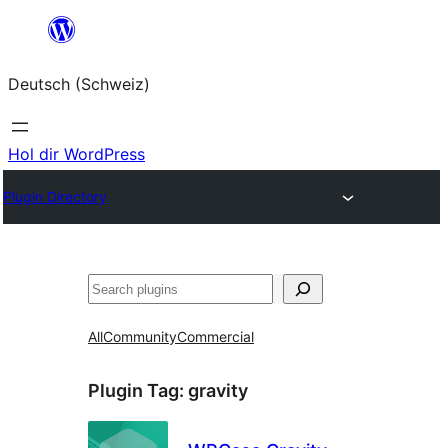
Zum
Inhalt
Deutsch (Schweiz)
springen
Hol dir WordPress
Plugin Directory
Suchen
All
Community
Commercial
Plugin Tag:
gravity