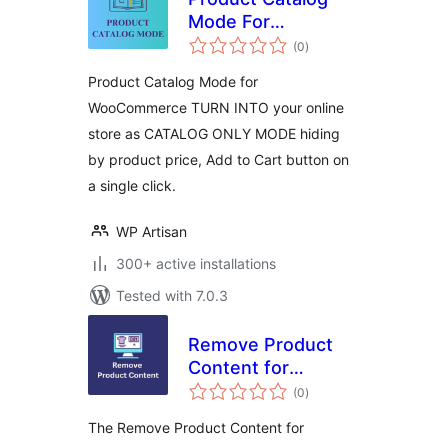
Mode For
total
WooCommerce
(0
)
ratings
Product Catalog Mode for
WooCommerce TURN INTO your online
store as CATALOG ONLY MODE hiding
by product price, Add to Cart button on
a single click.
WP Artisan
300+ active installations
Tested with 7.0.3
Remove Product
Content for
total
WooCommerce
(0
)
ratings
The Remove Product Content for