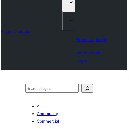
Plugin Directory
Submit a plugin
My favorites
Log in
Suchen
All
Community
Commercial