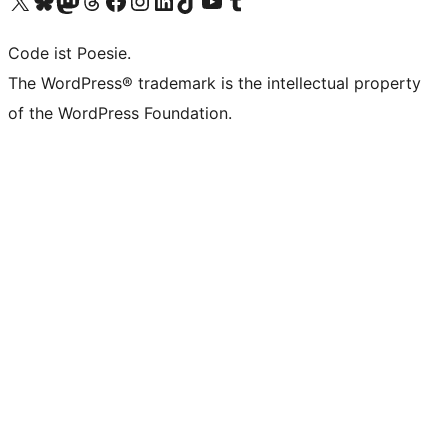
Das X-Konto (früher Twitter) von WordPress.org besuchen
Das Bluesky-Konto von WordPress.org besuchen
Das Mastodon-Konto von WordPress.org besuchen
Das Threads-Konto von WordPress.org besuchen
Die Facebook-Seite von WordPress.org besuchen
Das Instagram-Konto von WordPress.org besuchen
Das LinkedIn-Konto von WordPress.org besuchen
Das TikTok-Konto von WordPress.org besuchen
Den YouTube-Kanal von WordPress.org besuchen
Das Tumblr-Konto von WordPress.org besuchen
Code ist Poesie.
The WordPress® trademark is the intellectual property
of the WordPress Foundation.