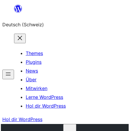
Zum
Inhalt
Deutsch (Schweiz)
springen
Themes
Plugins
News
Über
Mitwirken
Lerne WordPress
Hol dir WordPress
Hol dir WordPress