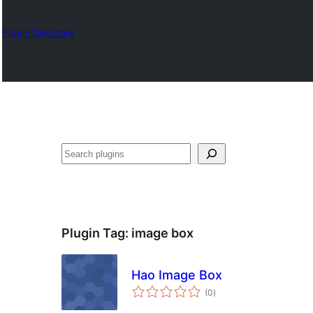
Plugin Directory
Suchen
Plugin Tag:
image box
Hao Image Box
total
(0
)
ratings