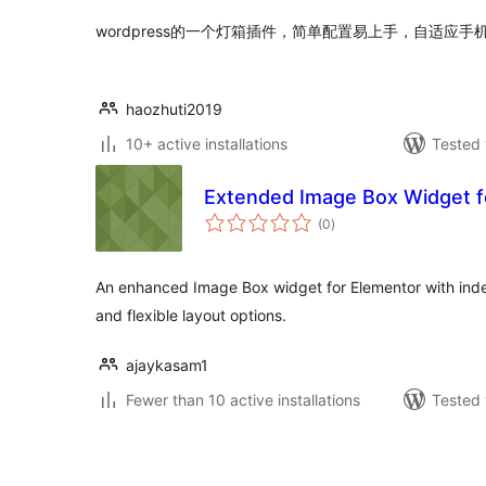
wordpress的一个灯箱插件，简单配置易上手，自适应手
haozhuti2019
10+ active installations
Tested 
Extended Image Box Widget f
total
(0
)
ratings
An enhanced Image Box widget for Elementor with inde
and flexible layout options.
ajaykasam1
Fewer than 10 active installations
Tested 