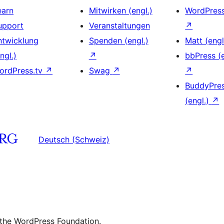
earn
Mitwirken (engl.)
WordPres
upport
Veranstaltungen
↗
ntwicklung
Spenden (engl.)
Matt (engl
ngl.)
↗
bbPress (e
ordPress.tv
↗
Swag
↗
↗
BuddyPre
(engl.)
↗
Deutsch (Schweiz)
 the WordPress Foundation.