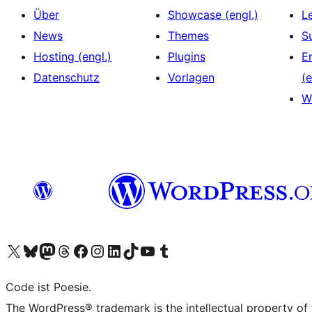
Über
Showcase (engl.)
L
News
Themes
S
Hosting (engl.)
Plugins
E
Datenschutz
Vorlagen
(e
W
Das X-Konto (früher Twitter) von WordPress.org besuchen
Das Bluesky-Konto von WordPress.org besuchen
Das Mastodon-Konto von WordPress.org besuchen
Das Threads-Konto von WordPress.org besuchen
Die Facebook-Seite von WordPress.org besuchen
Das Instagram-Konto von WordPress.org besuchen
Das LinkedIn-Konto von WordPress.org besuchen
Das TikTok-Konto von WordPress.org besuchen
Den YouTube-Kanal von WordPress.org besuchen
Das Tumblr-Konto von WordPress.org besuchen
Code ist Poesie.
The WordPress® trademark is the intellectual property of