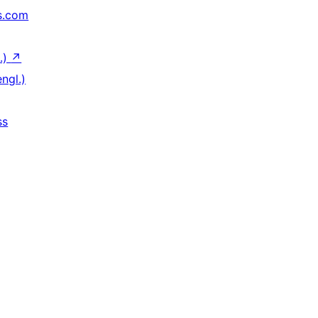
s.com
.)
↗
ngl.)
ss