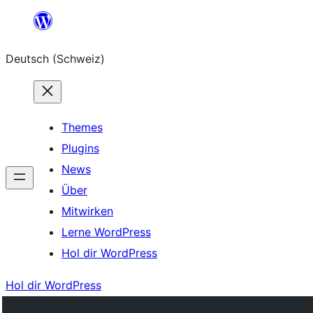
Zum
Inhalt
Deutsch (Schweiz)
springen
Themes
Plugins
News
Über
Mitwirken
Lerne WordPress
Hol dir WordPress
Hol dir WordPress